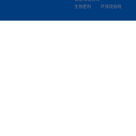
生物肥料
环保烧结砖